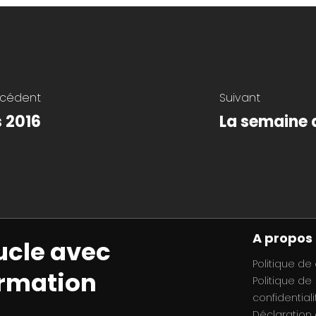
écédent
Suivant
s 2016
La semaine 
A propos
ucle avec
Politique de
ormation
Politique de
confidentiali
Déclaration