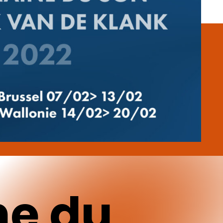
ne
du