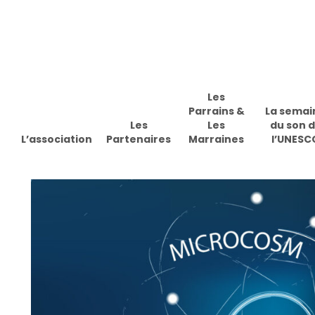
Skip
to
main
content
Les
Parrains &
La semai
Les
Les
du son 
L’association
Partenaires
Marraines
l’UNESC