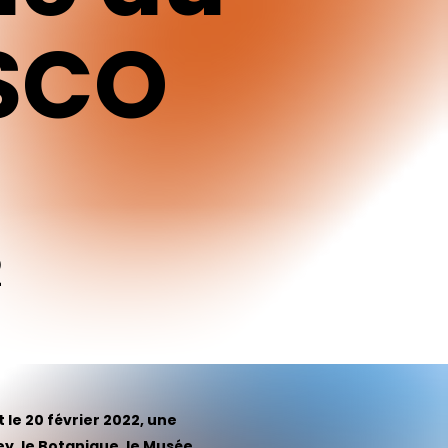
ESCO
2
 le 20 février 2022, une
ey, le Botanique, le Musée