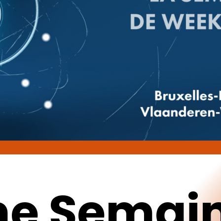
pour fermer
me
Semai