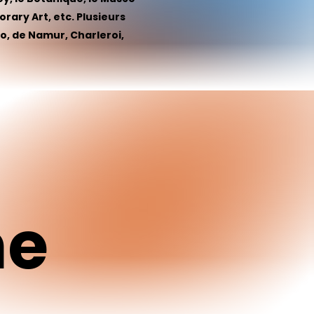
rary Art, etc. Plusieurs
o, de Namur, Charleroi,
me