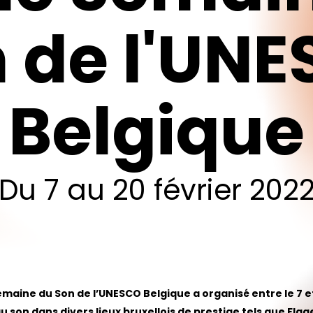
n
de
l'UN
Belgique
Du
7
au
20
février
202
emaine du Son de l’UNESCO Belgique a organisé entre le 7 et
u son dans divers lieux bruxellois de prestige tels que Flag