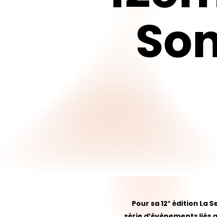
So
Pour sa 12
édition La S
e
série d’événements liés a