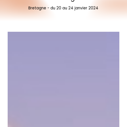
Bretagne
-
du
20
au
24
janvier
2024