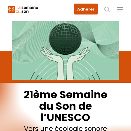
Skip
Menu
Adhérer
to
recherche
main
content
21ème
Semaine
du
Son
de
l’UNESCO
Vers
une
écologie
sonore