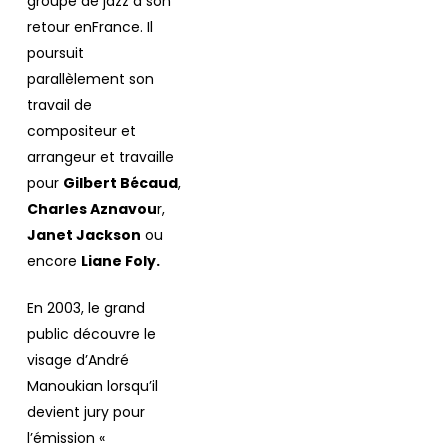
groupe de jazz à son
retour enFrance. Il
poursuit
parallèlement son
travail de
compositeur et
arrangeur et travaille
pour
Gilbert Bécaud
,
Charles Aznavou
r,
Janet Jackson
ou
encore
Liane Foly.
En 2003, le grand
public découvre le
visage d’André
Manoukian lorsqu’il
devient jury pour
l’émission «