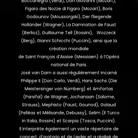
Boccanegra (Verdi), Don Giovanni (Mozart),
Figaro des Nozze di Figaro (Mozart), Boris
Godounov (Moussorgski), Der fliegende
Holländer (Wagner), La Damnation de Faust
(Berlioz), Guillaume Tell (Rossini), Wozzeck
(Berg), Gianni Schicchi (Puccini), ainsi que la
création mondiale
de Saint François d’Assise (Messiaen) à l’Opéra
national de Paris.
José van Dam a aussi régulièrement incarné
Philippe II (Don Carlo, Verdi), Hans Sachs (Die
Meistersinger von Nürnberg) et Amfortas
(Parsifal) de Wagner, Jochanaan (Salome,
Strauss), Mephisto (Faust, Gounod), Golaud
(Pelléas et Mélisande, Debussy), Selim (Il Turco
in Italia, Rossini) et Scarpia (Tosca, Puccini).
Il interprète également un vaste répertoire de
concert, d’oratorio et de Lieder et a réalisé de