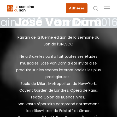
Skip
Menu
Adhérer
to
recherche
José
Van
Dam
main
ain 2016
Parrain 2016
content
Parrain de la 10ème édition de la Semaine du
Son de l’UNESCO
Né à Bruxelles où il a fait toutes ses études
musicales, José van Dam a été invité à se
produire sur les scènes internationales les plus
prestigieuses :
Scala de Milan, Metropolitan de New-York,
Covent Garden de Londres, Opéra de Paris,
Teatro Colon de Buenos Aires…
Son vaste répertoire comprend notamment
les rôles-titres de Falstaff et Simon