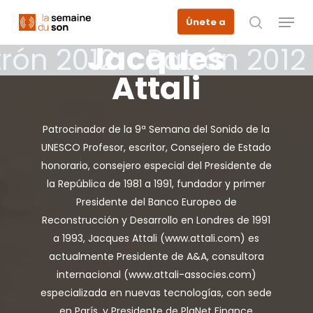
Skip
Menu
Únete a
to
busque en
Jacques
main
rón 2012
Patrón 2012
content
Attali
Patrocinador de la 9ª Semana del Sonido de la
UNESCO Profesor, escritor, Consejero de Estado
honorario, consejero especial del Presidente de
la República de 1981 a 1991, fundador y primer
Presidente del Banco Europeo de
Reconstrucción y Desarrollo en Londres de 1991
a 1993, Jacques Attali (www.attali.com) es
actualmente Presidente de A&A, consultora
internacional (www.attali-associes.com)
especializada en nuevas tecnologías, con sede
en París, y Presidente de PlaNet Finance