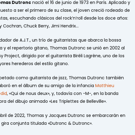
omas Dutronc
nació el 16 de junio de 1973 en París. Aplicado y
puesto a ser el primero de su clase, el joven creció rodeado de
istas, escuchando clásicos del rock’n’roll desde los doce años:
y Cochran, Chuck Berry, Jimi Hendrix…
dador de A.J.T., un trío de guitarristas que abarca la bossa
a y el repertorio gitano, Thomas Dutronc se unió en 2002 al
y Project, dirigido por el guitarrista Biréli Lagrène, uno de los
ores herederos del estilo gitano.
petado como guitarrista de jazz, Thomas Dutronc también
aboró en el álbum de su amigo de la infancia
Matthieu
did
, «Qui de nous deux», y, todavía con -M-, en la banda
ra del dibujo animado «Les Triplettes de Belleville».
abril de 2022, Thomas y Jacques Dutronc se embarcarán en
 gira conjunta titulada «Dutronc & Dutronc».