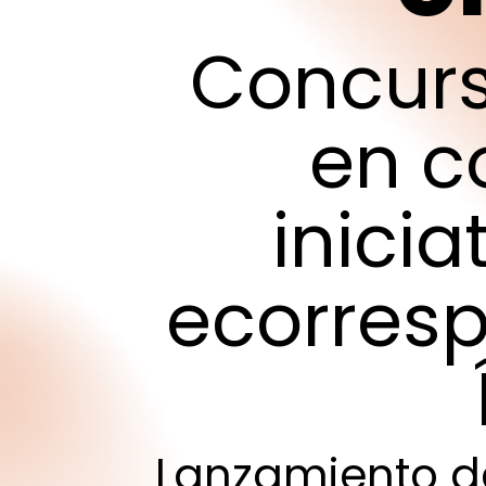
Concur
en
c
inicia
ecorres
Pulsa intro para buscar o ESC para cerrar
Lanzamiento
d