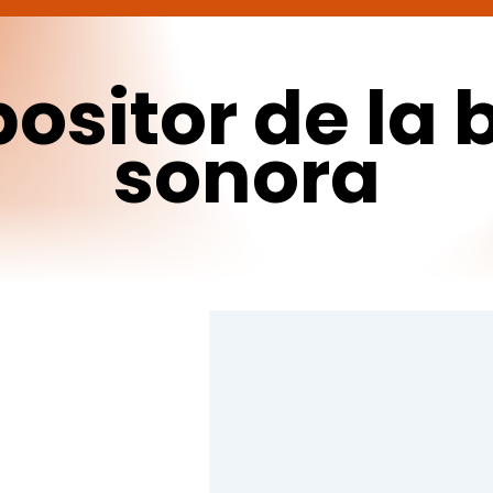
ositor
de
la
sonora