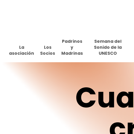
Skip
to
main
content
Padrinos
Semana del
La
Los
y
Sonido de la
asociación
Socios
Madrinas
UNESCO
Cua
c