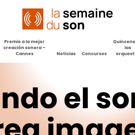
Premio a la mejor
Quincena
creación sonora –
las
Cannes
Noticias
Concursos
orquest
ndo
el
so
rea
imag