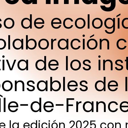
so
de
ecologí
olaboración
c
tiva
de
los
ins
ponsables
de
Île-de-Franc
e
la
edición
2025
con