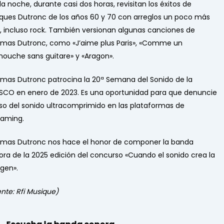
a noche, durante casi dos horas, revisitan los éxitos de
ques Dutronc de los años 60 y 70 con arreglos un poco más
, incluso rock. También versionan algunas canciones de
mas Dutronc, como «J’aime plus Paris», «Comme un
ouche sans guitare» y «Aragon».
mas Dutronc patrocina la 20ª Semana del Sonido de la
SCO en enero de 2023. Es una oportunidad para que denuncie
uso del sonido ultracomprimido en las plataformas de
eaming.
mas Dutronc nos hace el honor de componer la banda
ora de la 2025 edición del concurso «Cuando el sonido crea la
gen».
ente: Rfi Musique)