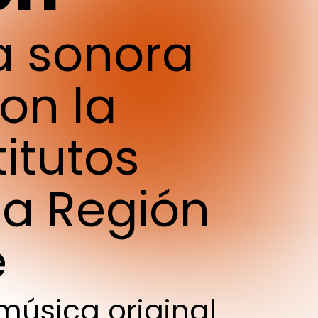
a
sonora
on
la
titutos
la
Región
e
música
original