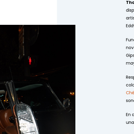
Th
dis
art
Edd
Fun
nov
Gips
may
Res
col
Ché
sono
En 
una