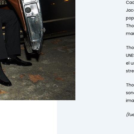
Cad
Jac
pop
Tho
man
Tho
UNE
el 
str
Tho
son
ima
(fu