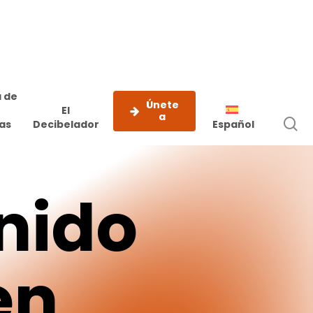
 de
Únete
El
a
b
as
Decibelador
Español
e
nido
en