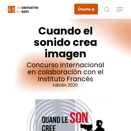
Skip
Menu
Únete a
to
busque en
main
content
Cuando
el
sonido
crea
imagen
Concurso
internacional
en
colaboración
con
el
Instituto
Francés
Edición
2020