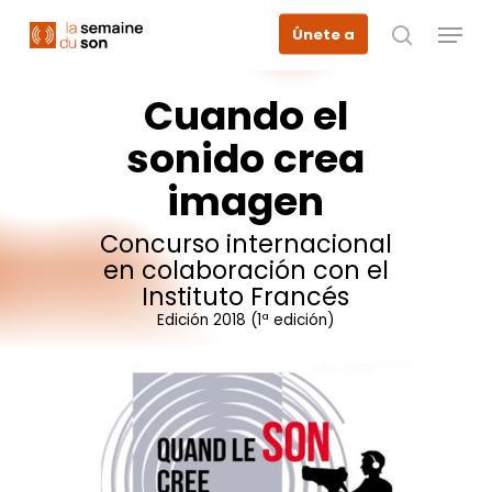
Skip
Menu
Únete a
to
busque en
main
content
Cuando
el
sonido
crea
imagen
Concurso
internacional
en
colaboración
con
el
Instituto
Francés
Edición
2018
(1ª
edición)