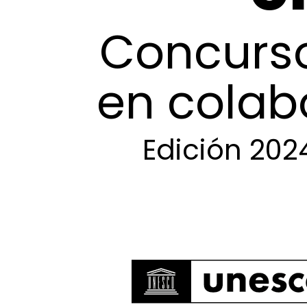
Concurs
en
colab
Edición
202
Pulsa intro para buscar o ESC para cerrar