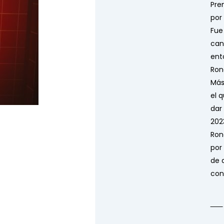
Pre
por
Fue
can
ent
Ron
Más
el 
dar 
202
Ron
por
de 
con