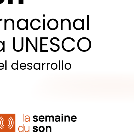
rnacional
a
UNESCO
el
desarrollo