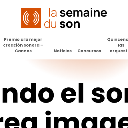
Premio a la mejor
Quincena
creación sonora –
las
Cannes
Noticias
Concursos
orquest
ndo
el
so
rea
imag