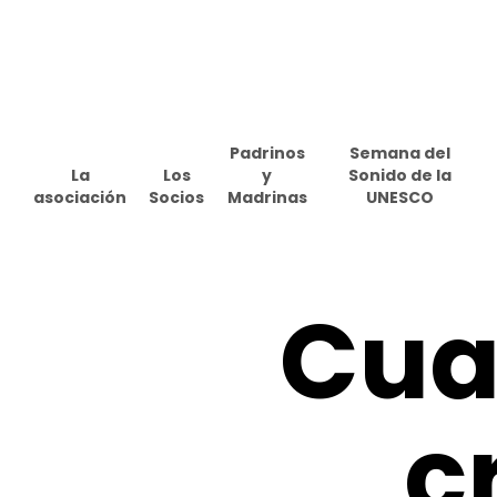
Skip
to
main
content
Padrinos
Semana del
La
Los
y
Sonido de la
asociación
Socios
Madrinas
UNESCO
Cua
c