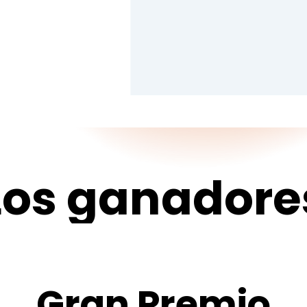
Los
ganadore
Gran
Premio