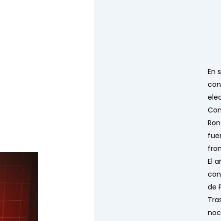
En 
con
ele
Con
Ron
fue
fro
El 
con
de 
Tras
noc