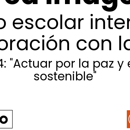
o
escolar
inte
oración
con
l
4:
"Actuar
por
la
paz
y
sostenible"