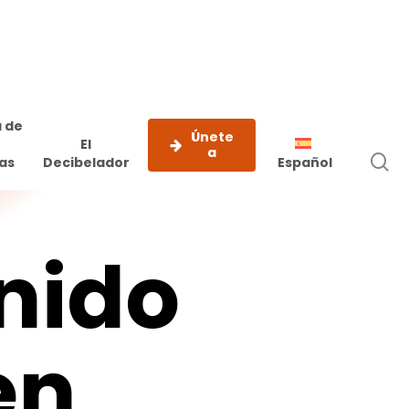
 de
Únete
El
a
b
as
Decibelador
Español
e
nido
en