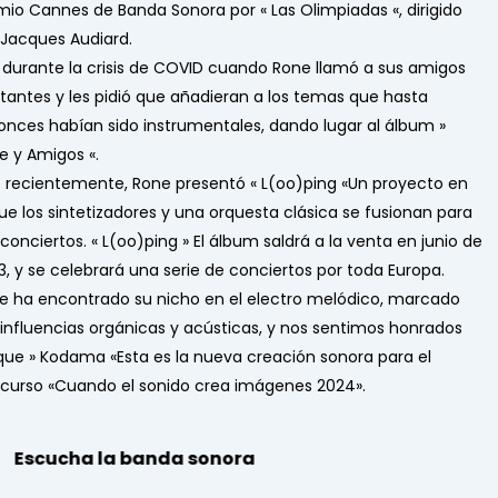
mio Cannes de Banda Sonora por «
Las Olimpiadas
«, dirigido
 Jacques Audiard.
 durante la crisis de COVID cuando Rone llamó a sus amigos
tantes y les pidió que añadieran a los temas que hasta
onces habían sido instrumentales, dando lugar al álbum »
e y Amigos
«.
 recientemente, Rone presentó «
L(oo)ping
«Un proyecto en
que los sintetizadores y una orquesta clásica se fusionan para
conciertos. «
L(oo)ping
» El álbum saldrá a la venta en junio de
3, y se celebrará una serie de conciertos por toda Europa.
e ha encontrado su nicho en el electro melódico, marcado
 influencias orgánicas y acústicas, y nos sentimos honrados
que »
Kodama
«Esta es la nueva creación sonora para el
curso «Cuando el sonido crea imágenes 2024».
Escucha la banda sonora