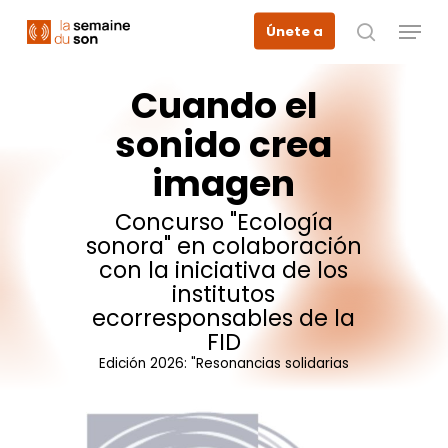
Skip
Menu
Únete a
to
busque en
main
content
Cuando
el
sonido
crea
imagen
Concurso
"Ecología
sonora"
en
colaboración
con
la
iniciativa
de
los
institutos
ecorresponsables
de
la
FID
Edición
2026:
"Resonancias
solidarias