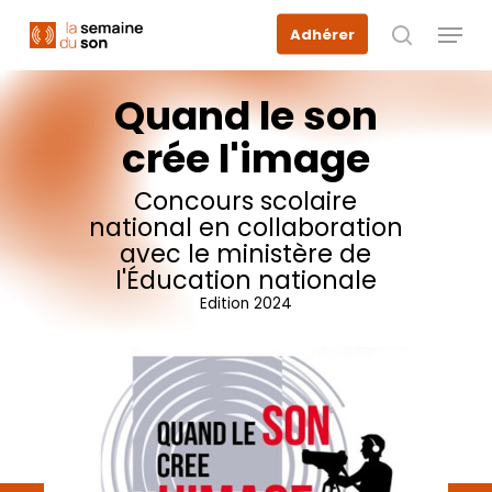
Skip
Menu
Adhérer
to
recherche
main
content
Quand
le
son
crée
l'image
Concours
scolaire
national
en
collaboration
avec
le
ministère
de
l'Éducation
nationale
Edition
2024