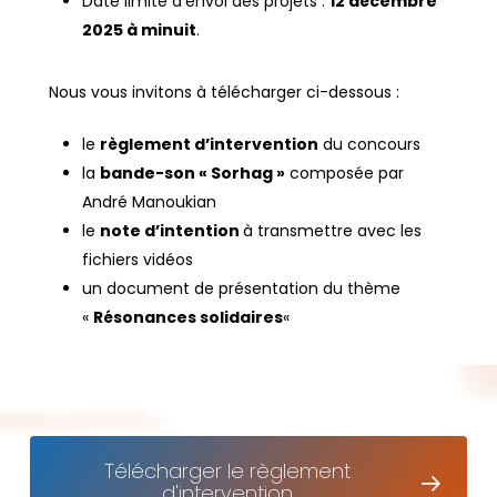
Date limite d’envoi des projets :
12 décembre
2025 à minuit
.
Nous vous invitons à télécharger ci-dessous :
le
règlement d’intervention
du concours
la
bande-son « Sorhag »
composée par
André Manoukian
le
note d’intention
à transmettre avec les
fichiers vidéos
un document de présentation du thème
«
Résonances solidaires
«
Télécharger le règlement
d'intervention