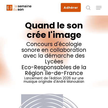
Skip
Menu
Adhérer
to
recherche
main
content
Quand
le
son
crée
l'image
Concours
d'écologie
sonore
en
collaboration
avec
la
démarche
des
Lycées
Eco-Responsables
de
la
Région
Île-de-France
Lancement
de
l'édition
2026
sur
une
musique
originale
d'André
Manoukian