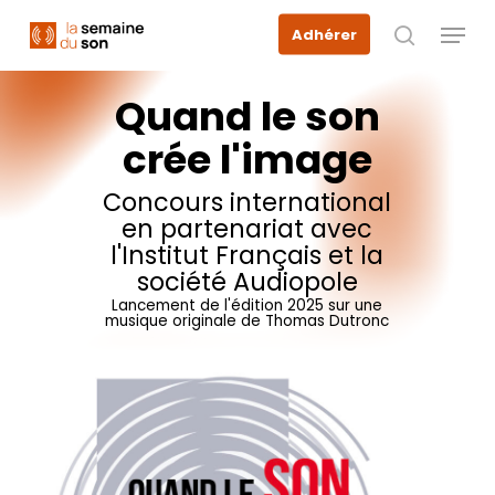
Skip
Menu
Adhérer
to
recherche
main
content
Quand
le
son
crée
l'image
Concours
international
en
partenariat
avec
l'Institut
Français
et
la
société
Audiopole
Lancement
de
l'édition
2025
sur
une
musique
originale
de
Thomas
Dutronc