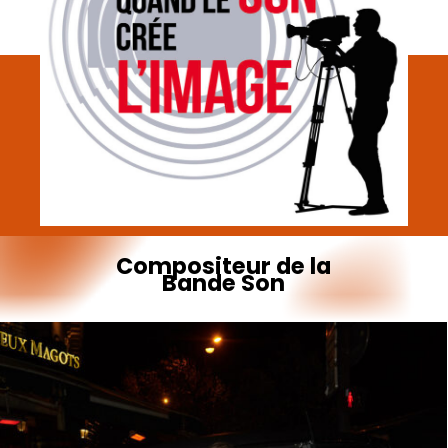
Compositeur
de
la
Bande
Son