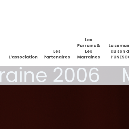
Skip
to
main
content
Les
Parrains &
La semai
Les
Les
du son 
L’association
Partenaires
Marraines
l’UNESC
aine 2006
M
Appuyez sur Enter pour effectuer une recherche ou sur ESC 