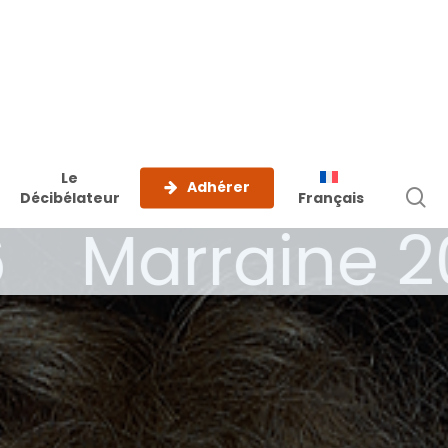
Le
Adhérer
r
Décibélateur
Français
Marraine 20