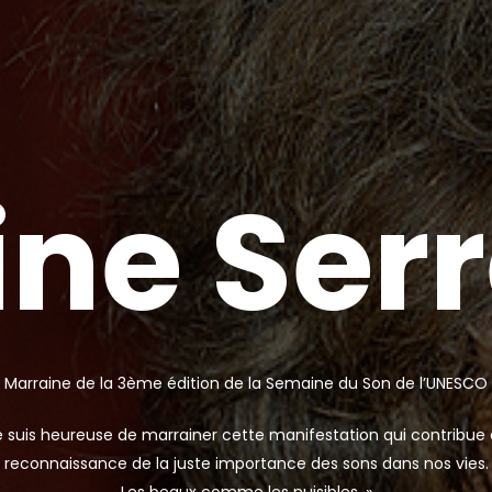
i
n
e
S
e
r
r
Marraine de la 3ème édition de la Semaine du Son de l’UNESCO
e suis heureuse de marrainer cette manifestation qui contribue 
reconnaissance de la juste importance des sons dans nos vies.
Les beaux comme les nuisibles. »