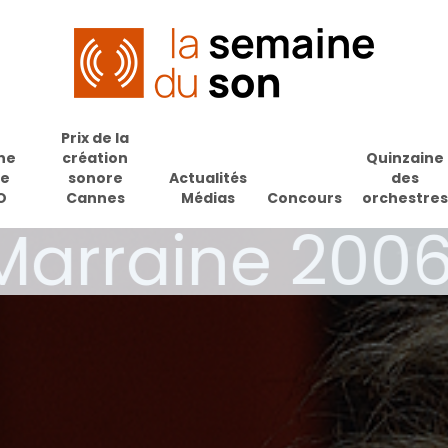
Prix de la
ne
création
Quinzaine
de
sonore
Actualités
des
O
Cannes
Médias
Concours
orchestres
arraine 2006
pour fermer