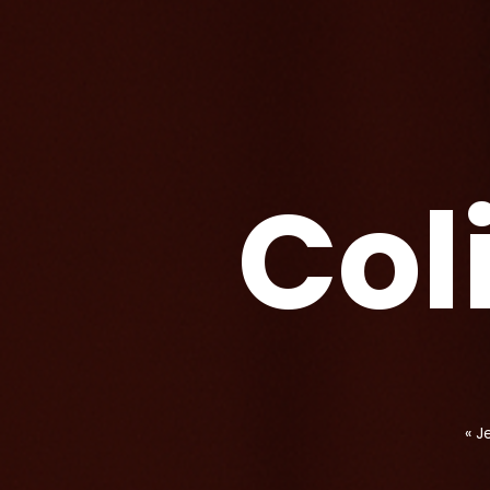
C
o
l
« J