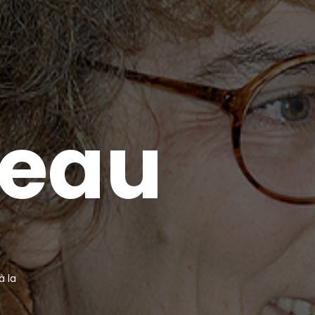
e
a
u
à la