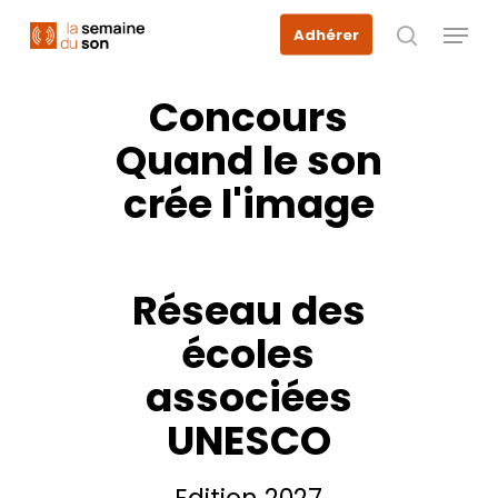
Skip
Menu
Adhérer
to
recherche
main
content
Concours
Quand
le
son
crée
l'image
Réseau
des
écoles
associées
UNESCO