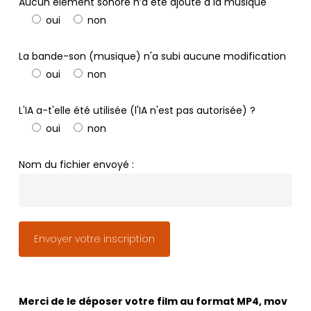
Aucun élément sonore n’a été ajouté à la musique
oui
non
La bande-son (musique) n'a subi aucune modification
oui
non
L'IA a-t'elle été utilisée (l'IA n'est pas autorisée) ?
oui
non
Nom du fichier envoyé :
Merci de le déposer votre film au format MP4, mov