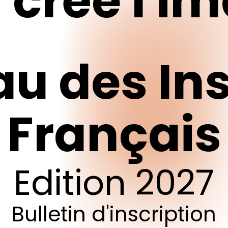
n
crée
l'i
au
des
Ins
pour fermer
Français
Edition
2027
Bulletin
d'inscription