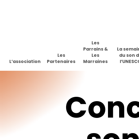
Skip
to
main
content
Les
Parrains &
La semai
Les
Les
du son 
L’association
Partenaires
Marraines
l’UNESC
Conc