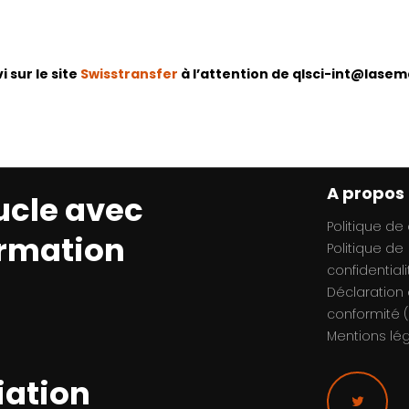
 sur le site
Swisstransfer
à l’attention de qlsci-int@lase
A propos
ucle avec
Politique de
ormation
Politique de
confidentiali
Déclaration
conformité (
Mentions lé
iation