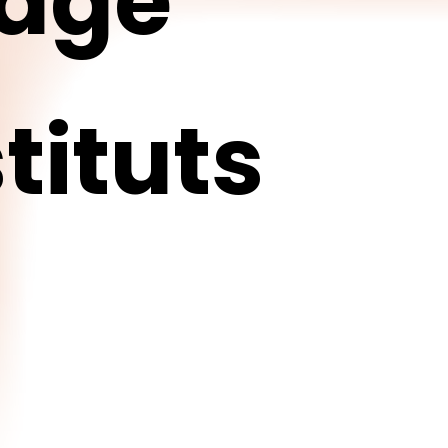
mage
tituts