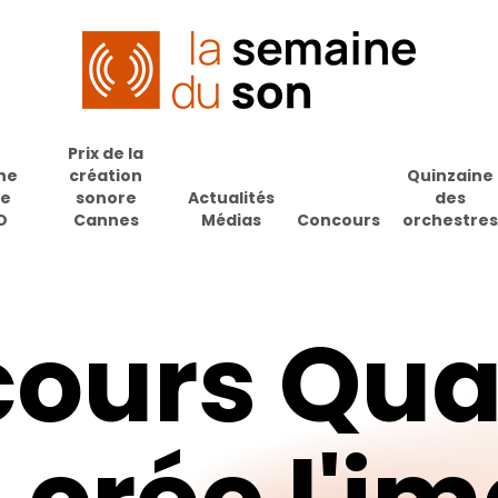
Prix de la
ne
création
Quinzaine
de
sonore
Actualités
des
O
Cannes
Médias
Concours
orchestres
ours
Qu