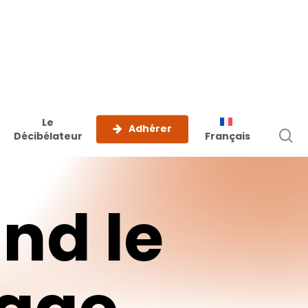
Le
Adhérer
r
Décibélateur
Français
and
le