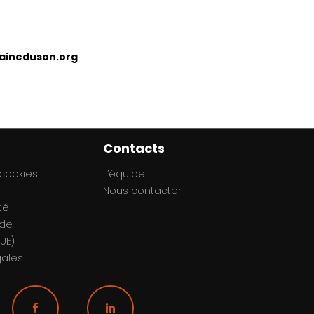
maineduson.org
Contacts
 cookies
L’équipe
Nous contacter
té
 de
UE)
gales