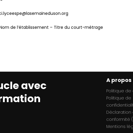
lsci.lyceespe@lasemaineduson.org
 Nom de l’établissement – Titre du court-métrage
A propos
ucle avec
Politique de
ormation
Politique de
confidentiali
Déclaration
conformité (
Mentions lé