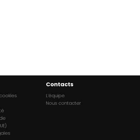
Contacts
 cookies
L’équipe
Nous contacter
té
 de
UE)
gales