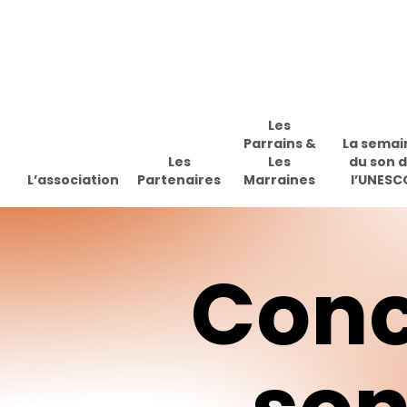
Skip
to
main
content
Les
Parrains &
La semai
Les
Les
du son 
L’association
Partenaires
Marraines
l’UNESC
Conc