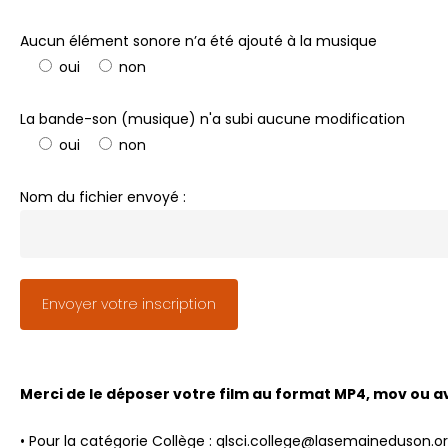
Aucun élément sonore n’a été ajouté à la musique
oui
non
La bande-son (musique) n'a subi aucune modification
oui
non
Nom du fichier envoyé :
Merci de le déposer votre film au format MP4, mov ou avi
• Pour la catégorie Collège : qlsci.college@lasemaineduson.o