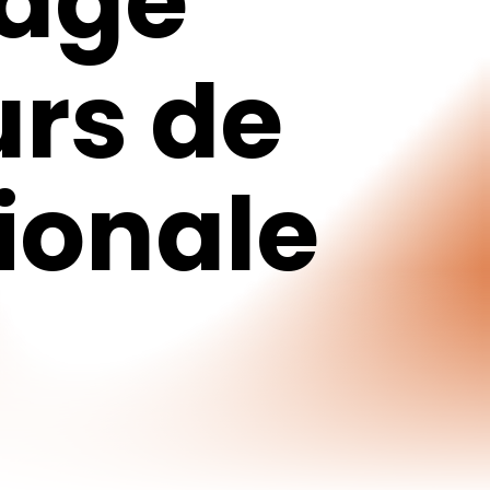
mage
urs
de
ionale