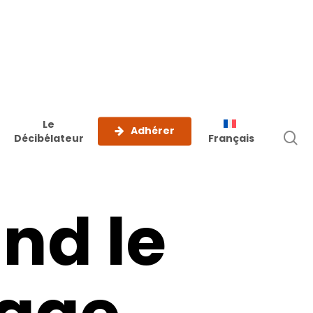
Le
Adhérer
r
Décibélateur
Français
and
le