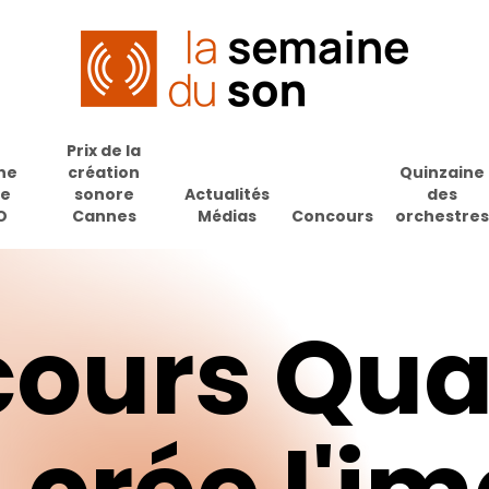
Prix de la
ne
création
Quinzaine
de
sonore
Actualités
des
O
Cannes
Médias
Concours
orchestres
ours
Qu