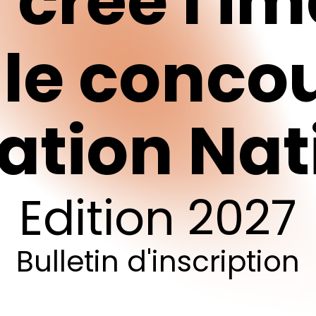
n
crée
l'i
le
conco
cation
Nat
pour fermer
Edition
2027
Bulletin
d'inscription