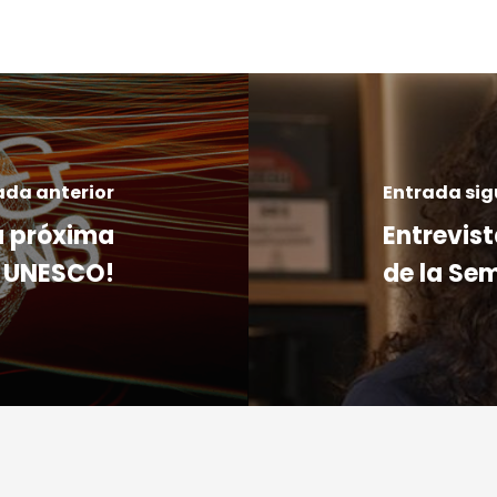
ada anterior
Entrada sig
a próxima
Entrevis
a UNESCO!
de la Se