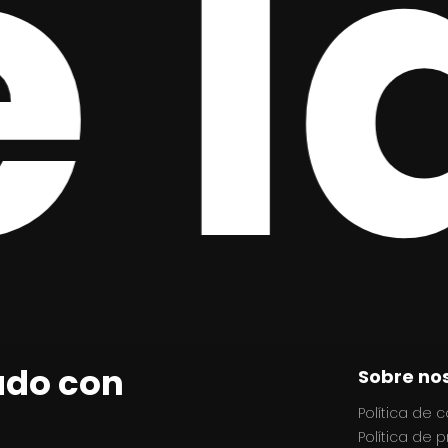
 U
ado con
Sobre no
Política de 
Política de 