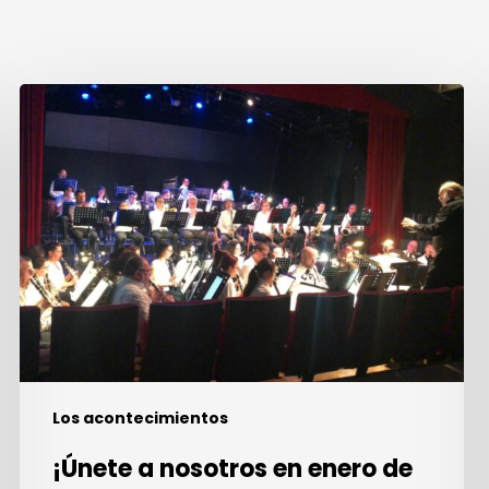
¡Únete
a
nosotros
en
enero
de
2027
para
una
quincena
de
orquestas!
Los acontecimientos
¡Únete a nosotros en enero de