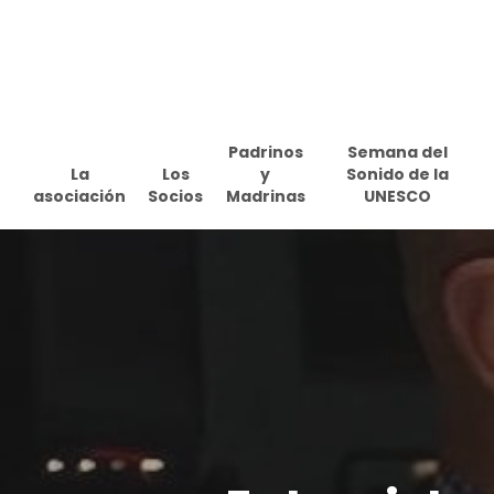
Skip
to
main
content
Padrinos
Semana del
La
Los
y
Sonido de la
asociación
Socios
Madrinas
UNESCO