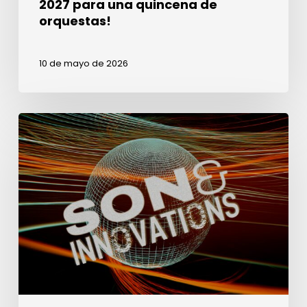
2027 para una quincena de
orquestas!
10 de mayo de 2026
Semana
del
Sonido
en
Lima,
Perú,
del
6
al
9
de