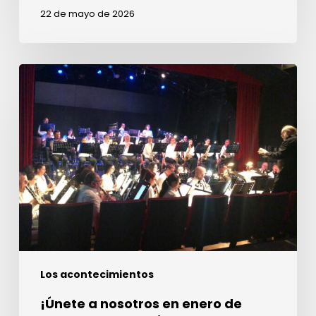
22 de mayo de 2026
¡Únete
a
nosotros
en
enero
de
2027
para
una
quincena
de
Los acontecimientos
orquestas!
¡Únete a nosotros en enero de