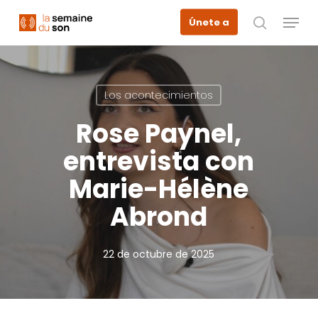
Skip
Menu
Únete a
to
busque en
main
content
Los acontecimientos
Rose Paynel,
entrevista con
Marie-Hélène
Abrond
22 de octubre de 2025