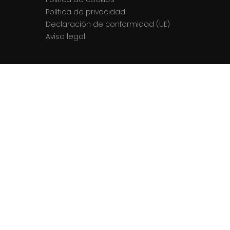
Política de privacidad
Declaración de conformidad (UE)
Aviso legal
Contactos
El equipo
Contacto
© 2026 La Semaine du Son. Todos los
derechos reservados