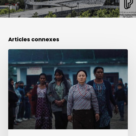
Articles connexes
Prix
de
la
Meilleure
Création
Sonore
Cannes
2026