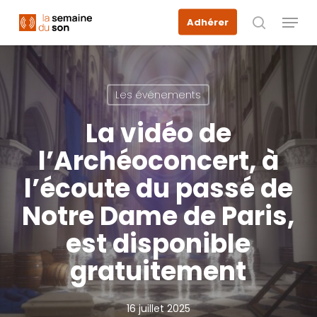
Skip
Menu
Adhérer
to
recherche
main
content
Les événements
La vidéo de
l’Archéoconcert, à
l’écoute du passé de
Notre Dame de Paris,
est disponible
gratuitement
16 juillet 2025