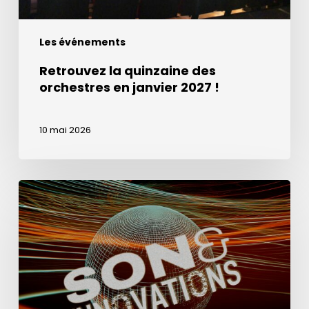
Les événements
Retrouvez la quinzaine des
orchestres en janvier 2027 !
10 mai 2026
La
Semaine
du
Son
à
Lima
au