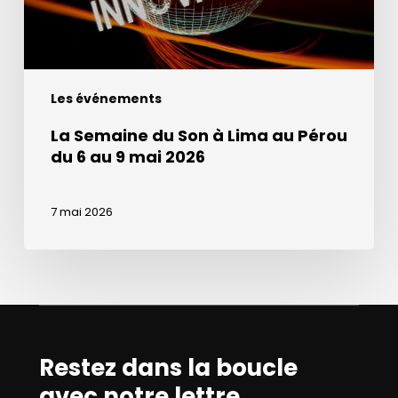
Pérou
du
6
au
Les événements
9
mai
La Semaine du Son à Lima au Pérou
2026
du 6 au 9 mai 2026
7 mai 2026
Restez dans la boucle
avec notre lettre