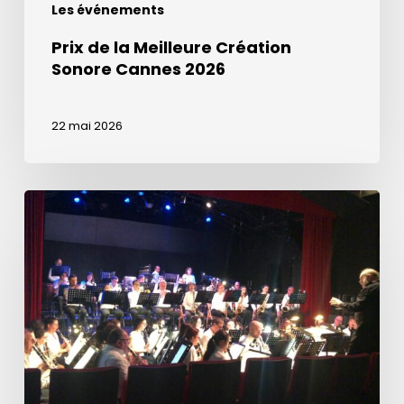
Les événements
Prix de la Meilleure Création
Sonore Cannes 2026
22 mai 2026
Retrouvez
la
quinzaine
des
orchestres
en
janvier
2027
!