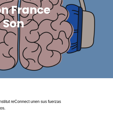
on France
 Son
Institut reConnect unen sus fuerzas
vos.