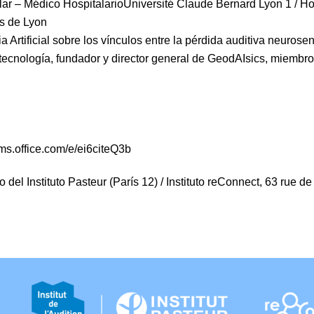
tular – Médico HospitalarioUniversité Claude Bernard Lyon 1 / H
as de Lyon
a Artificial sobre los vínculos entre la pérdida auditiva neuros
iotecnología, fundador y director general de GeodAIsics, miemb
orms.office.com/e/ei6citeQ3b
tro del Instituto Pasteur (París 12) / Instituto reConnect, 63 rue