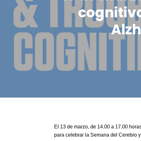
cognitiv
Alz
Pulsa intro para buscar o ESC para cerrar
El 13 de marzo, de 14.00 a 17.00 horas,
para celebrar la Semana del Cerebro y e