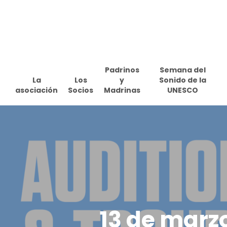
Skip
to
main
content
Padrinos
Semana del
La
Los
y
Sonido de la
asociación
Socios
Madrinas
UNESCO
13 de marzo