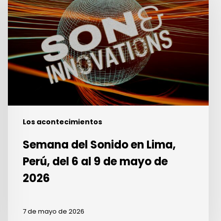
Sonido
en
Lima,
Perú,
del
6
al
9
de
mayo
Los acontecimientos
de
Semana del Sonido en Lima,
2026
Perú, del 6 al 9 de mayo de
2026
7 de mayo de 2026