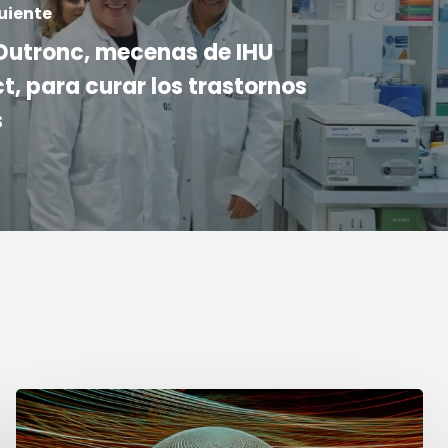
uiente
utronc, mecenas de IHU
, para curar los trastornos
s
Semana
del