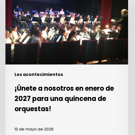
nosotros
en
enero
de
2027
para
una
quincena
de
orquestas!
Los acontecimientos
¡Únete a nosotros en enero de
2027 para una quincena de
orquestas!
10 de mayo de 2026