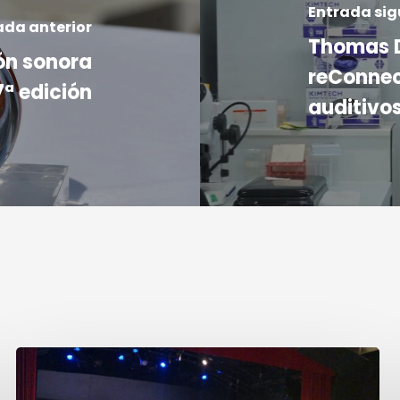
Entrada sig
ada anterior
Thomas D
ón sonora
reConnect
ª edición
auditivo
¡Únete
a