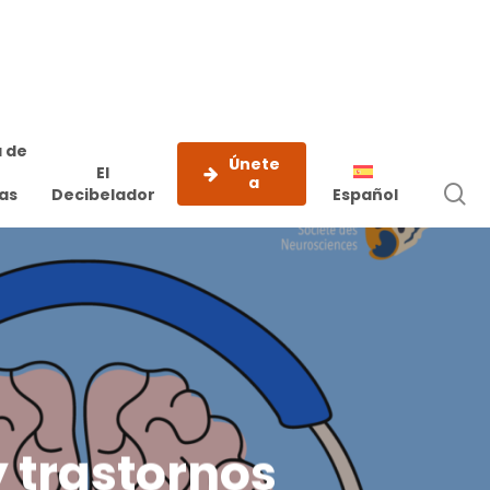
 de
Únete
El
a
b
as
Decibelador
Español
e
y trastornos