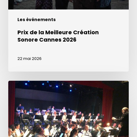
Les événements
Prix de la Meilleure Création
Sonore Cannes 2026
22 mai 2026
Retrouvez
la
quinzaine
des
orchestres
en
janvier