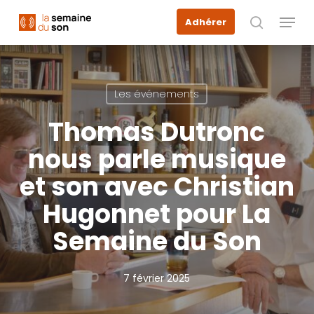
Skip
Menu
Adhérer
to
recherche
main
content
Les événements
Thomas Dutronc
nous parle musique
et son avec Christian
Hugonnet pour La
Semaine du Son
7 février 2025