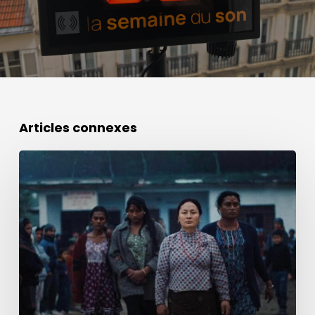
Articles connexes
Prix
de
la
Meilleure
Création
Sonore
Cannes
2026