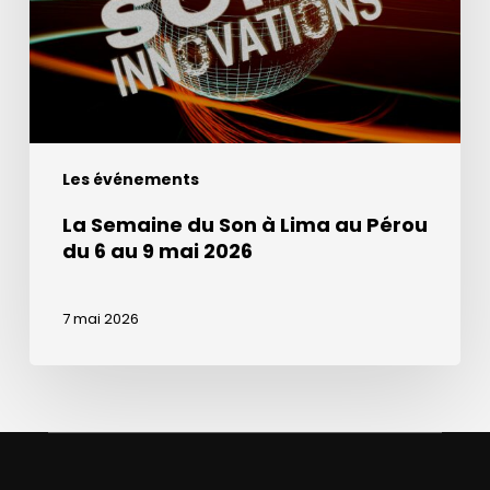
Lima
au
Pérou
du
6
au
Les événements
9
mai
La Semaine du Son à Lima au Pérou
2026
du 6 au 9 mai 2026
7 mai 2026