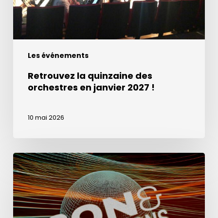
2027
!
Les événements
Retrouvez la quinzaine des
orchestres en janvier 2027 !
10 mai 2026
La
Semaine
du
Son
à