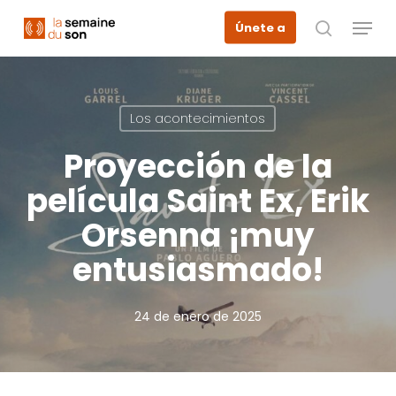
Skip
Menu
Únete a
to
busque en
main
content
Los acontecimientos
Proyección de la
película Saint Ex, Erik
Orsenna ¡muy
entusiasmado!
24 de enero de 2025