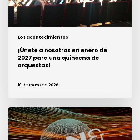
para
una
quincena
de
Los acontecimientos
orquestas!
¡Únete a nosotros en enero de
2027 para una quincena de
orquestas!
10 de mayo de 2026
Semana
del
Sonido
en